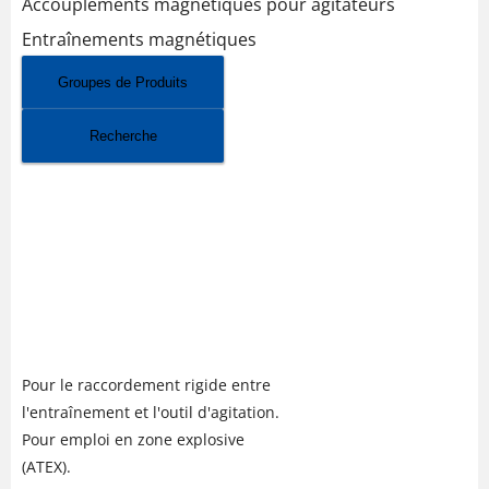
Accouplements magnétiques pour agitateurs
Entraînements magnétiques
Groupes de Produits
Recherche
ACCOUPLEMENT DE
RACCORDEMENT VK
(ACCOUPLEMENTS
MAGNÉTIQUES POUR
AGITATEURS)
Pour le raccordement rigide entre
l'entraînement et l'outil d'agitation.
Pour emploi en zone explosive
(ATEX).