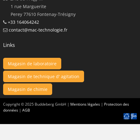
1 rue Marguerite
Perey 77610 Fontenay-Trésigny
+33 164064242
contact@mac-technologie.fr
Links
Magasin de laboratoire
Magasin de technique d' agitation
Magasin de chimie
Copyright ©
2025
Buddeberg GmbH |
Mentions légales
|
Protection des
données
|
AGB