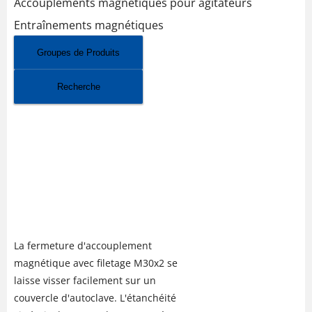
Accouplements magnétiques pour agitateurs
Entraînements magnétiques
Groupes de Produits
Recherche
ACCOUPLEMENT
MAGNÉTIQUE POUR
AGITATEUR BUK AVEC
FILETAGE M30 JUSQU'À 700
BAR
La fermeture d'accouplement
magnétique avec filetage M30x2 se
laisse visser facilement sur un
couvercle d'autoclave. L'étanchéité