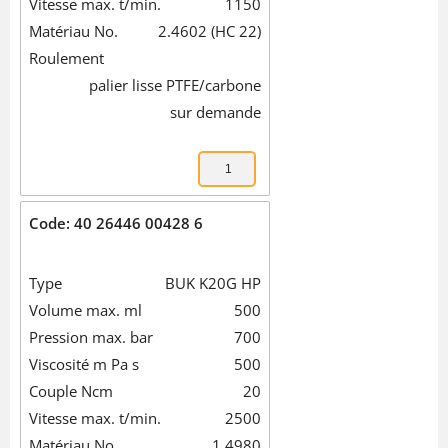
Vitesse max. t/min.
1150
Matériau No.
2.4602 (HC 22)
Roulement
palier lisse PTFE/carbone
sur demande
Code: 40 26446 00428 6
Type
BUK K20G HP
Volume max. ml
500
Pression max. bar
700
Viscosité m Pa s
500
Couple Ncm
20
Vitesse max. t/min.
2500
Matériau No.
1.4980