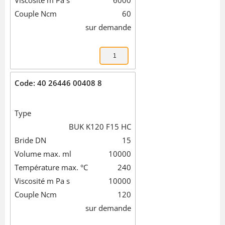
Viscosité m Pa s
6000
Couple Ncm
60
sur demande
Code: 40 26446 00408 8
Type
BUK K120 F15 HC
Bride DN
15
Volume max. ml
10000
Température max. °C
240
Viscosité m Pa s
10000
Couple Ncm
120
sur demande