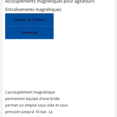
Accouplements magnétiques pour agitateurs
Entraînements magnétiques
Groupes de Produits
Recherche
ACCOUPLEMENT
MAGNÉTIQUE POUR
AGITATEUR BUK AVEC BRIDE
JUSQU'À 10 BAR EN HC 22
MATÉRIAU NO. 2.4602
L'accouplement magnétique
permanent équipé d'une bride
permet un emploi sous vide et sous
pression jusqu'à 10 bar. La