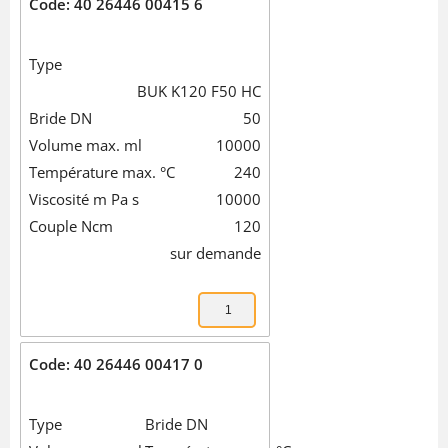
Code: 40 26446 00415 6
Type
BUK K120 F50 HC
Bride DN
50
Volume max. ml
10000
Température max. °C
240
Viscosité m Pa s
10000
Couple Ncm
120
sur demande
Code: 40 26446 00417 0
Type
Bride DN