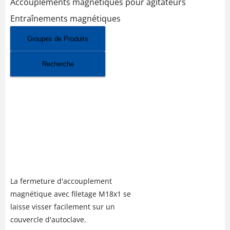
Accouplements magnétiques pour agitateurs
Entraînements magnétiques
Groupes de Produits
Recherche
ACCOUPLEMENT
MAGNÉTIQUE POUR
AGITATEUR BUK MINI AVEC
FILETAGE M18 JUSQU'À 700
BAR
La fermeture d'accouplement
magnétique avec filetage M18x1 se
laisse visser facilement sur un
couvercle d'autoclave.