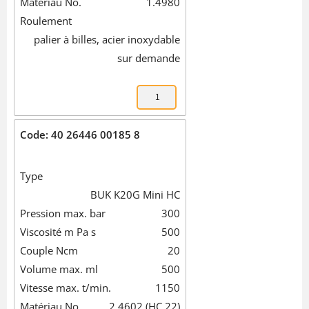
Matériau No.
1.4980
Roulement
palier à billes, acier inoxydable
sur demande
Code: 40 26446 00185 8
Type
BUK K20G Mini HC
Pression max. bar
300
Viscosité m Pa s
500
Couple Ncm
20
Volume max. ml
500
Vitesse max. t/min.
1150
Matériau No.
2.4602 (HC 22)