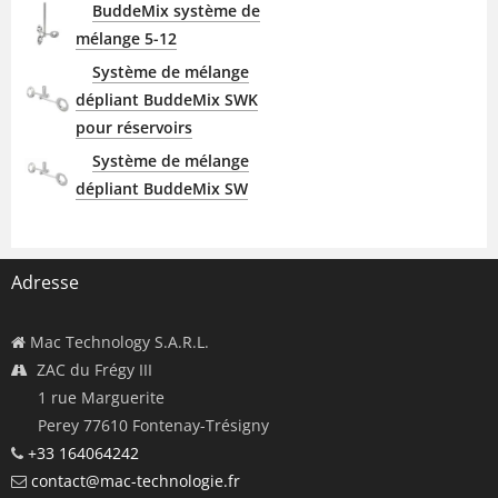
BuddeMix système de
mélange 5-12
Système de mélange
dépliant BuddeMix SWK
pour réservoirs
Système de mélange
dépliant BuddeMix SW
Adresse
Mac Technology S.A.R.L.
ZAC du Frégy III
1 rue Marguerite
Perey 77610 Fontenay-Trésigny
+33 164064242
contact@mac-technologie.fr