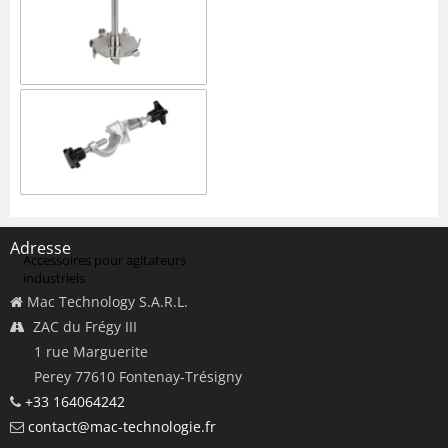
Modèles
Outils d'agitation pour
agitateurs industriels
Adresse
Accessoires pour agitateurs
industriels
Mac Technology S.A.R.L.
ZAC du Frégy III
1 rue Marguerite
Perey 77610 Fontenay-Trésigny
+33 164064242
contact@mac-technologie.fr