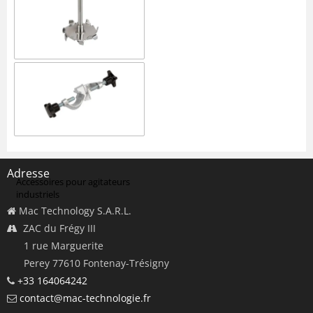
Modèles
Outils d'agitation pour
agitateurs industriels
Adresse
Accessoires pour agitateurs
industriels
Mac Technology S.A.R.L.
ZAC du Frégy III
1 rue Marguerite
Perey 77610 Fontenay-Trésigny
+33 164064242
contact@mac-technologie.fr