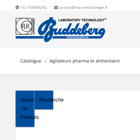
+33 164064242
contact@mac-technologie.fr
Catalogue
Agitateurs pharma et alimentaire
Groupes
Recherche
AGITA
de
PHAR
Produits
ALIME