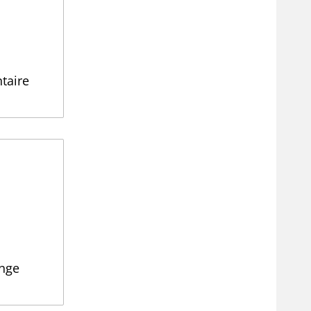
taire
nge