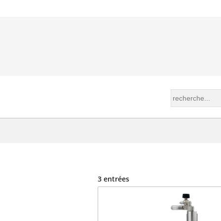
TEURS
3 entrées
MA ET
NTAIRE