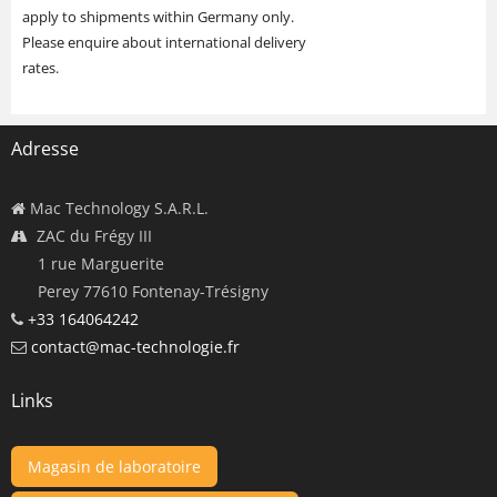
apply to shipments within Germany only.
Please enquire about international delivery
rates.
Adresse
Mac Technology S.A.R.L.
ZAC du Frégy III
1 rue Marguerite
Perey 77610 Fontenay-Trésigny
+33 164064242
contact@mac-technologie.fr
Links
Magasin de laboratoire