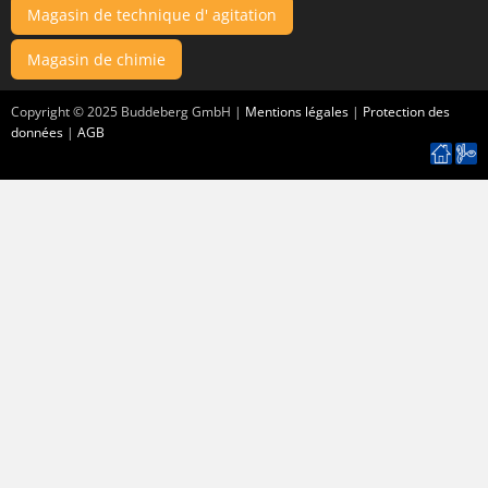
Magasin de technique d' agitation
Magasin de chimie
Copyright ©
2025
Buddeberg GmbH |
Mentions légales
|
Protection des
données
|
AGB